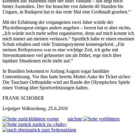
kommen aus Mauritius oder der Insel Vanuatu – das liegt noch
hinter Australien. Der Joe brauchte von daheim 40 Stunden bis
Ungarn, in Budapest hat er das erste Mal eine Großstadt gesehen.“
Mit der Erfahrung der vergangenen zwei Jahre würde der
Physiotherapeut einiges anders angehen – bereut hat er aber nichts.
„Ich würde noch mehr selbst organisieren, denn auf mich konnte ich
mich immer am meisten verlassen.“ Sportlich habe er einen enormen
Schub erhalten und viele Trainingssysteme kennengelernt. „Für
meinen Reifeprozess war es eine wichtige Zeit, ich gehe mit
Stresssituationen viel gelassener um als früher, rege mich über
lapidare Situationen nicht mehr auf.“
In Brasilien bekommt er Anfang August sogar familiäre
Unterstützung. Vor ihm hatte bereits Mutter Anke ihr Ticket sicher:
Die Tauchaer Orthopädin wird am Rande der Olympischen Spiele
einen Vortrag über Sportverletzungen halten.
FRANK SCHOBER
Leipziger Volkszeitung, 25.6.2016
vorige
nächste
zurück zu »Judo«
zurück zum Seitenanfang