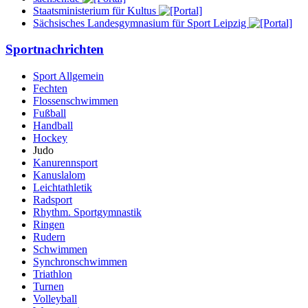
Staatsministerium für Kultus
Sächsisches Landesgymnasium für Sport Leipzig
Sportnachrichten
Sport Allgemein
Fechten
Flossenschwimmen
Fußball
Handball
Hockey
Judo
Kanurennsport
Kanuslalom
Leichtathletik
Radsport
Rhythm. Sportgymnastik
Ringen
Rudern
Schwimmen
Synchronschwimmen
Triathlon
Turnen
Volleyball