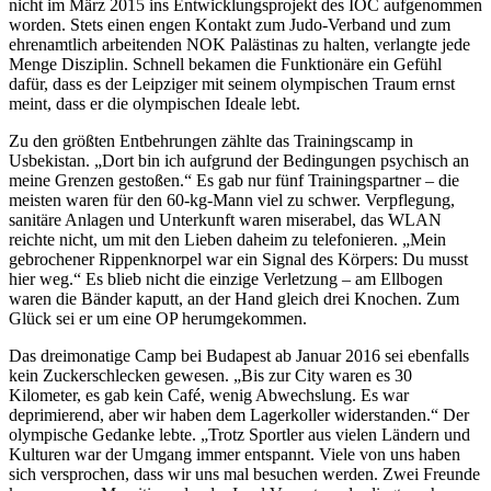
nicht im März 2015 ins Entwicklungsprojekt des IOC aufgenommen
worden. Stets einen engen Kontakt zum Judo-Verband und zum
ehrenamtlich arbeitenden NOK Palästinas zu halten, verlangte jede
Menge Disziplin. Schnell bekamen die Funktionäre ein Gefühl
dafür, dass es der Leipziger mit seinem olympischen Traum ernst
meint, dass er die olympischen Ideale lebt.
Zu den größten Entbehrungen zählte das Trainingscamp in
Usbekistan. „Dort bin ich aufgrund der Bedingungen psychisch an
meine Grenzen gestoßen.“ Es gab nur fünf Trainingspartner – die
meisten waren für den 60-kg-Mann viel zu schwer. Verpflegung,
sanitäre Anlagen und Unterkunft waren miserabel, das WLAN
reichte nicht, um mit den Lieben daheim zu telefonieren. „Mein
gebrochener Rippenknorpel war ein Signal des Körpers: Du musst
hier weg.“ Es blieb nicht die einzige Verletzung – am Ellbogen
waren die Bänder kaputt, an der Hand gleich drei Knochen. Zum
Glück sei er um eine OP herumgekommen.
Das dreimonatige Camp bei Budapest ab Januar 2016 sei ebenfalls
kein Zuckerschlecken gewesen. „Bis zur City waren es 30
Kilometer, es gab kein Café, wenig Abwechslung. Es war
deprimierend, aber wir haben dem Lagerkoller widerstanden.“ Der
olympische Gedanke lebte. „Trotz Sportler aus vielen Ländern und
Kulturen war der Umgang immer entspannt. Viele von uns haben
sich versprochen, dass wir uns mal besuchen werden. Zwei Freunde