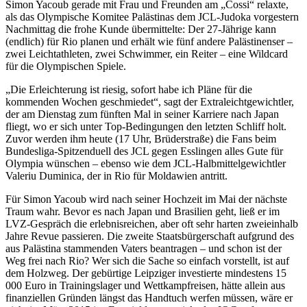
Simon Yacoub gerade mit Frau und Freunden am „Cossi“ relaxte,
als das Olympische Komitee Palästinas dem JCL-Judoka vorgestern
Nachmittag die frohe Kunde übermittelte: Der 27-Jährige kann
(endlich) für Rio planen und erhält wie fünf andere Palästinenser –
zwei Leichtathleten, zwei Schwimmer, ein Reiter – eine Wildcard
für die Olympischen Spiele.
„Die Erleichterung ist riesig, sofort habe ich Pläne für die
kommenden Wochen geschmiedet“, sagt der Extraleichtgewichtler,
der am Dienstag zum fünften Mal in seiner Karriere nach Japan
fliegt, wo er sich unter Top-Bedingungen den letzten Schliff holt.
Zuvor werden ihm heute (17 Uhr, Brüderstraße) die Fans beim
Bundesliga-Spitzenduell des JCL gegen Esslingen alles Gute für
Olympia wünschen – ebenso wie dem JCL-Halbmittelgewichtler
Valeriu Duminica, der in Rio für Moldawien antritt.
Für Simon Yacoub wird nach seiner Hochzeit im Mai der nächste
Traum wahr. Bevor es nach Japan und Brasilien geht, ließ er im
LVZ-Gespräch die erlebnisreichen, aber oft sehr harten zweieinhalb
Jahre Revue passieren. Die zweite Staatsbürgerschaft aufgrund des
aus Palästina stammenden Vaters beantragen – und schon ist der
Weg frei nach Rio? Wer sich die Sache so einfach vorstellt, ist auf
dem Holzweg. Der gebürtige Leipziger investierte mindestens 15
000 Euro in Trainingslager und Wettkampfreisen, hätte allein aus
finanziellen Gründen längst das Handtuch werfen müssen, wäre er