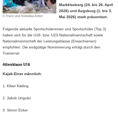
Markkleeberg (24. bis 26. April
a
2026) und Augsburg (1. bis 3.
v
© Franz und Rebekka Anton
Mai 2026) stark präsentiert.
i
g
Folgende aktuelle Sportschülerinnen und Sportschüler (Top 3)
a
haben sich für die U18- bzw. U23-Nationalmannschaft sowie
t
Nationalmannschaft der Leistungsklasse (Erwachsenen)
i
empfohlen. Die endgültige Nomininerung erfolgt durch den
o
Trainerrat:
n
Altersklasse U18
Kajak-Einer männlich:
1. Kilian Käding
2. Jakob Ungvári
3. Simon Ecker