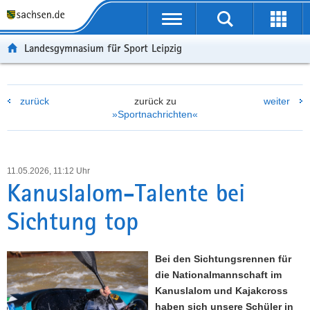
P
P
H
F
o
o
a
o
r
r
u
o
Landesgymnasium für Sport Leipzig
t
t
p
t
a
a
t
e
l
l
i
r
zurück
zurück zu
weiter
ü
n
n
-
»Sportnachrichten«
b
a
h
B
e
v
a
e
r
i
l
r
g
g
t
e
11.05.2026, 11:12 Uhr
r
a
i
Kanuslalom-Talente bei
e
t
c
Sichtung top
i
i
h
f
o
e
n
Bei den Sichtungsrennen für
n
die Nationalmannschaft im
d
Kanuslalom und Kajakcross
e
haben sich unsere Schüler in
N