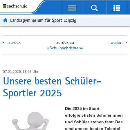
P
P
H
F
o
o
a
o
r
r
u
o
Landesgymnasium für Sport Leipzig
t
t
p
t
a
a
t
e
l
l
i
r
zurück
zurück zu
weiter
ü
n
n
-
»Schulnachrichten«
b
a
h
B
e
v
a
e
r
i
l
r
g
g
t
e
07.01.2026, 13:03 Uhr
r
a
i
Unsere besten Schüler-
e
t
c
Sportler 2025
i
i
h
f
o
e
n
Die 2025 im Sport
n
erfolgreichsten Schülerinnen
d
und Schüler stehen fest: Das
e
sind unsere besten Talente!
N