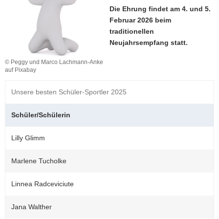
Die Ehrung findet am 4. und 5.
a
Februar 2026 beim
v
traditionellen
i
Neujahrsempfang statt.
g
a
© Peggy und Marco Lachmann-Anke
t
auf Pixabay
i
o
Unsere besten Schüler-Sportler 2025
n
Schüler/Schülerin
Lilly Glimm
Marlene Tucholke
Linnea Radceviciute
Jana Walther