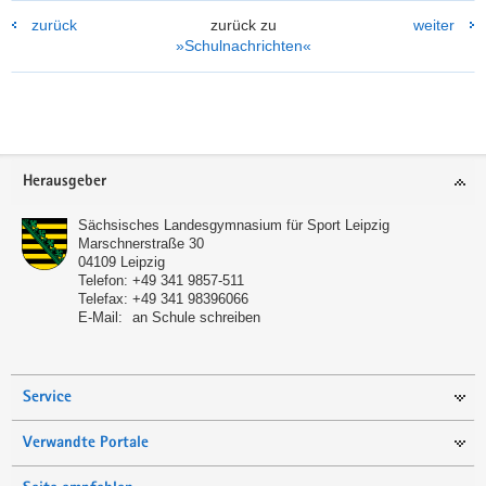
zurück
zurück zu
weiter
»Schulnachrichten«
Footer-
Herausgeber
(© Ringo Foto, Stadthafen Leipzig)
Bereich
Schüler vom Landesgymnasium für Sport
Sächsisches Landesgymnasium für Sport Leipzig
Leipzig engagieren sich beim Cleanup des
Marschnerstraße 30
04109
Leipzig
Stadthafens Leipzig.
Telefon:
+49 341 9857-511
Telefax:
+49 341 98396066
E-Mail:
an Schule schreiben
Service
Verwandte Portale