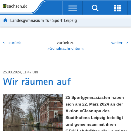
P
P
H
F
o
o
a
o
r
r
u
o
Landesgymnasium für Sport Leipzig
t
t
p
t
a
a
t
e
l
l
i
r
zurück
zurück zu
weiter
ü
n
n
-
»Schulnachrichten«
b
a
h
B
e
v
a
e
r
i
l
r
g
g
t
e
25.03.2024, 11:47 Uhr
r
a
i
Wir räumen auf
e
t
c
i
i
h
f
o
25 Sportgymnasiasten haben
e
n
sich am 22. März 2024 an der
n
Aktion »Cleanup« des
d
Stadthafens Leipzig beteiligt
e
und gemeinsam mit ihren
N