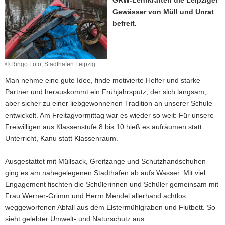
GRW-Lehrkräften die Leipziger
a
Gewässer von Müll und Unrat
v
befreit.
i
g
a
© Ringo Foto, Stadthafen Leipzig
t
Man nehme eine gute Idee, finde motivierte Helfer und starke
i
Partner und herauskommt ein Frühjahrsputz, der sich langsam,
o
aber sicher zu einer liebgewonnenen Tradition an unserer Schule
n
entwickelt. Am Freitagvormittag war es wieder so weit: Für unsere
Freiwilligen aus Klassenstufe 8 bis 10 hieß es aufräumen statt
Unterricht, Kanu statt Klassenraum.
Ausgestattet mit Müllsack, Greifzange und Schutzhandschuhen
ging es am nahegelegenen Stadthafen ab aufs Wasser. Mit viel
Engagement fischten die Schülerinnen und Schüler gemeinsam mit
Frau Werner-Grimm und Herrn Mendel allerhand achtlos
weggeworfenen Abfall aus dem Elstermühlgraben und Flutbett. So
sieht gelebter Umwelt- und Naturschutz aus.