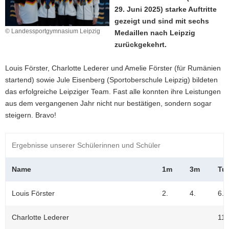
29. Juni 2025) starke Auftritte
a
gezeigt und sind mit sechs
v
© Landessportgymnasium Leipzig
Medaillen nach Leipzig
i
zurückgekehrt.
g
a
Louis Förster, Charlotte Lederer und Amelie Förster (für Rumänien
t
startend) sowie Jule Eisenberg (Sportoberschule Leipzig) bildeten
i
das erfolgreiche Leipziger Team. Fast alle konnten ihre Leistungen
o
aus dem vergangenen Jahr nicht nur bestätigen, sondern sogar
n
steigern. Bravo!
Ergebnisse unserer Schülerinnen und Schüler
Name
1m
3m
Tu
Louis Förster
2.
4.
6.
Charlotte Lederer
11.