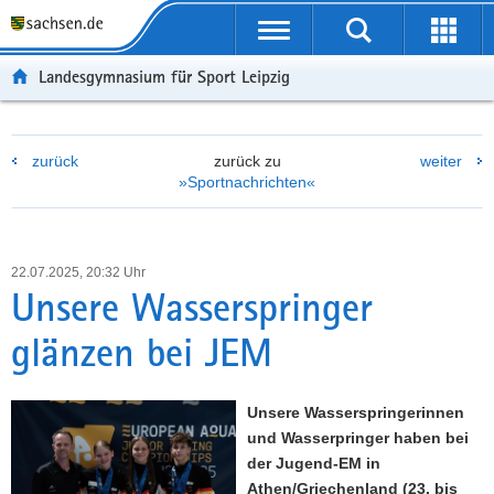
P
P
H
F
o
o
a
o
r
r
u
o
Landesgymnasium für Sport Leipzig
t
t
p
t
a
a
t
e
l
l
i
r
zurück
zurück zu
weiter
ü
n
n
-
»Sportnachrichten«
b
a
h
B
e
v
a
e
r
i
l
r
g
g
t
e
22.07.2025, 20:32 Uhr
r
a
i
Unsere Wasserspringer
e
t
c
glänzen bei JEM
i
i
h
f
o
e
n
Unsere Wasserspringerinnen
n
und Wasserpringer haben bei
d
der Jugend-EM in
e
Athen/Griechenland (23. bis
N