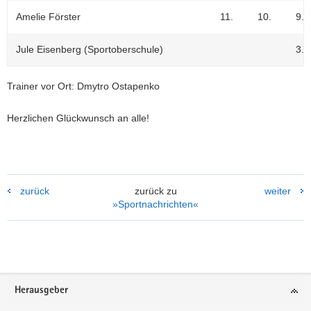
Amelie Förster
11.
10.
9.
Jule Eisenberg (Sportoberschule)
3.
Trainer vor Ort: Dmytro Ostapenko
Herzlichen Glückwunsch an alle!
zurück
zurück zu
weiter
»Sportnachrichten«
Footer-
Herausgeber
Bereich