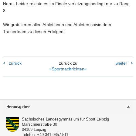
Norm. Leider reichte es im Finale verletzungsbedingt nur zu Rang
8.
Wir gratulieren allen Athletinnen und Athleten sowie dem
Trainerteam zu diesen Erfolgen!
zurück
zurück zu
weiter
»Sportnachrichten«
Footer-
Herausgeber
Bereich
Sächsisches Landesgymnasium für Sport Leipzig
Marschnerstraße 30
04109
Leipzig
Telefon:
+49 341 9857-511