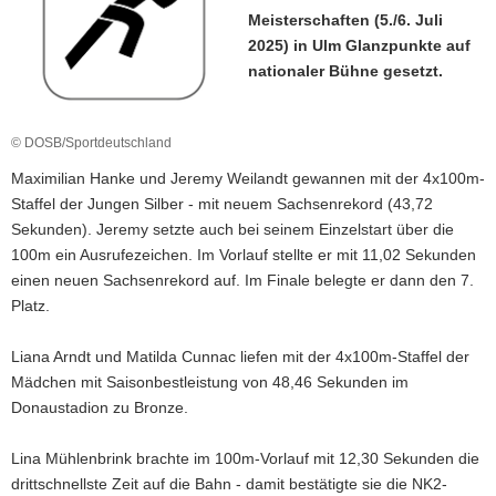
Meisterschaften (5./6. Juli
a
2025) in Ulm Glanzpunkte auf
v
nationaler Bühne gesetzt.
i
g
a
© DOSB/Sportdeutschland
t
i
Maximilian Hanke und Jeremy Weilandt gewannen mit der 4x100m-
o
Staffel der Jungen Silber - mit neuem Sachsenrekord (43,72
n
Sekunden). Jeremy setzte auch bei seinem Einzelstart über die
100m ein Ausrufezeichen. Im Vorlauf stellte er mit 11,02 Sekunden
einen neuen Sachsenrekord auf. Im Finale belegte er dann den 7.
Platz.
Liana Arndt und Matilda Cunnac liefen mit der 4x100m-Staffel der
Mädchen mit Saisonbestleistung von 48,46 Sekunden im
Donaustadion zu Bronze.
Lina Mühlenbrink brachte im 100m-Vorlauf mit 12,30 Sekunden die
drittschnellste Zeit auf die Bahn - damit bestätigte sie die NK2-