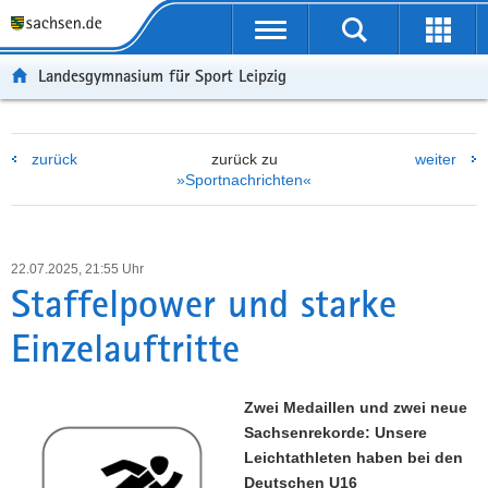
P
P
H
F
o
o
a
o
r
r
u
o
Landesgymnasium für Sport Leipzig
t
t
p
t
a
a
t
e
l
l
i
r
zurück
zurück zu
weiter
ü
n
n
-
»Sportnachrichten«
b
a
h
B
e
v
a
e
r
i
l
r
g
g
t
e
22.07.2025, 21:55 Uhr
r
a
i
Staffelpower und starke
e
t
c
Einzelauftritte
i
i
h
f
o
e
n
Zwei Medaillen und zwei neue
n
Sachsenrekorde: Unsere
d
Leichtathleten haben bei den
e
Deutschen U16
N