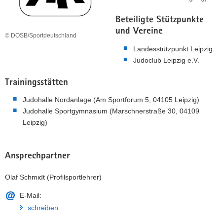
a
Beteiligte Stützpunkte
v
und Vereine
i
© DOSB/Sportdeutschland
g
Landesstützpunkt Leipzig
a
Judoclub Leipzig e.V.
t
i
Trainingsstätten
o
Judohalle Nordanlage (Am Sportforum 5, 04105 Leipzig)
n
Judohalle Sportgymnasium (Marschnerstraße 30, 04109
Leipzig)
Ansprechpartner
Olaf Schmidt (Profilsportlehrer)
E-Mail:
schreiben